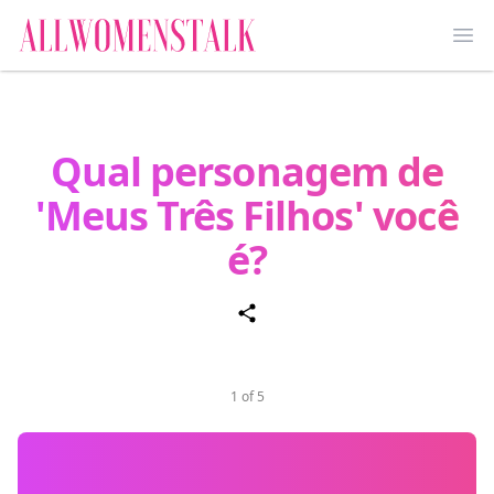
Ope
Qual personagem de
'Meus Três Filhos' você
é?
1 of 5