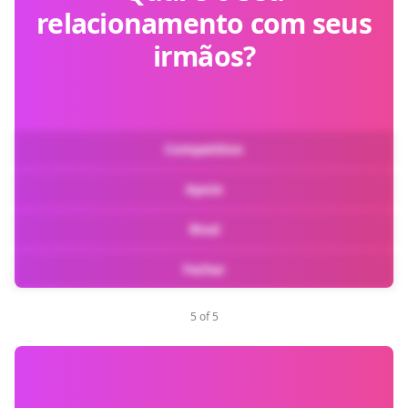
relacionamento com seus
irmãos?
Competitivo
Apoio
Rival
Fechar
5 of 5