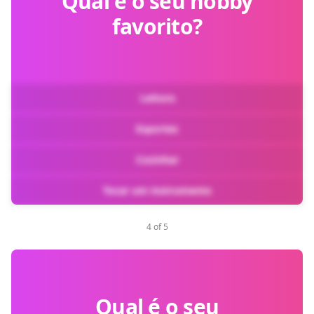
Qual é o seu hobby
favorito?
Leitura
Esportes
Cozinhar
Tocar um instrumento
4 of 5
Qual é o seu