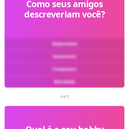
Como seus amigos
descreveriam você?
Responsável
Aventureiro
Compassivo
Brincalhão
3 of 5