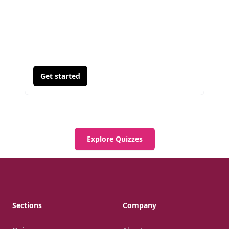
Get started
Explore Quizzes
Footer
Sections
Company