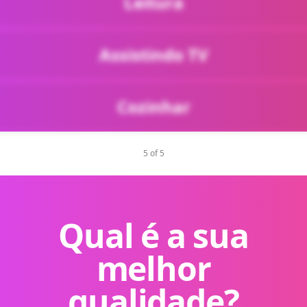
Leitura
Assistindo TV
Cozinhar
5 of 5
Qual é a sua
melhor
qualidade?