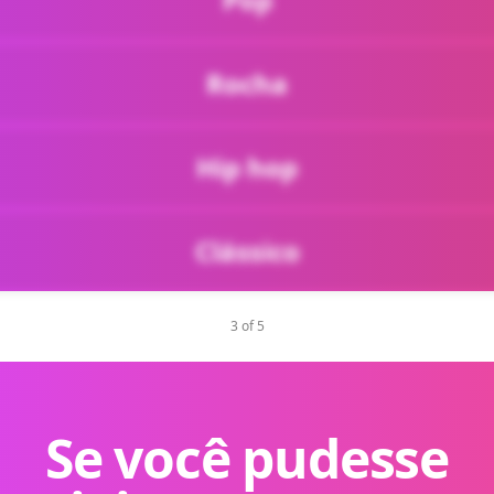
Rocha
Hip hop
Clássico
3 of 5
Se você pudesse