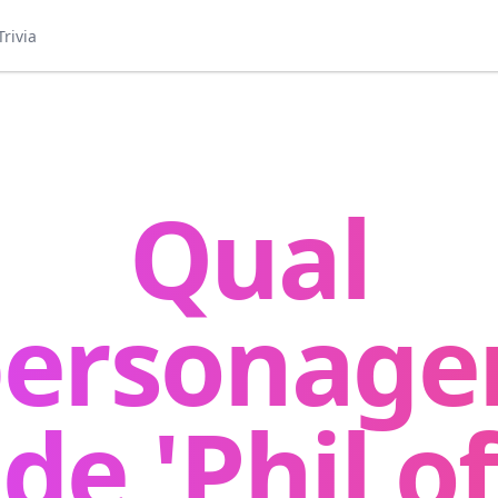
Trivia
Qual
personag
de 'Phil of