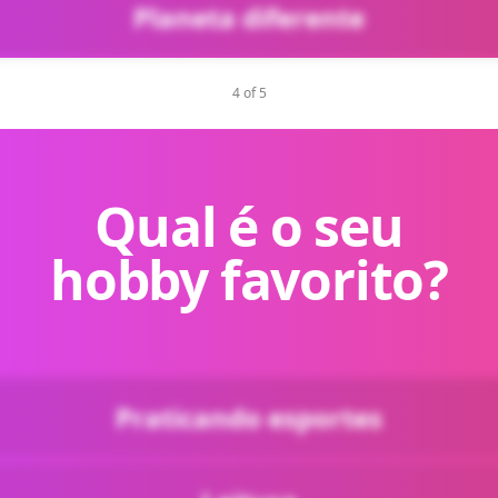
Planeta diferente
4 of 5
Qual é o seu
hobby favorito?
Praticando esportes