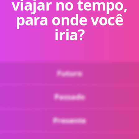
viajar no tempo,
para onde você
iria?
Futuro
Passado
Presente