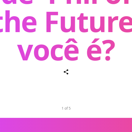
the Future
você é?
1 of 5