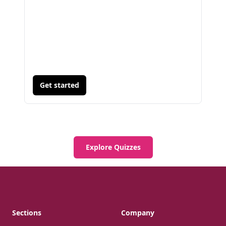
Get started
Explore Quizzes
Footer
Sections
Company