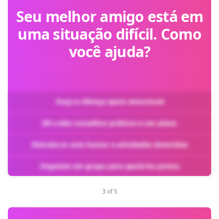
Seu melhor amigo está em
uma situação difícil. Como
você ajuda?
Ouça e ofereça apoio emocional
Dê a eles conselhos práticos e um plano
Distraia-os com humor e atividades divertidas
Organize um grupo para apoiá-los juntos
3 of 5