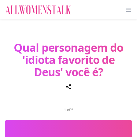
Ope
Qual personagem do
'idiota favorito de
Deus' você é?
1 of 5